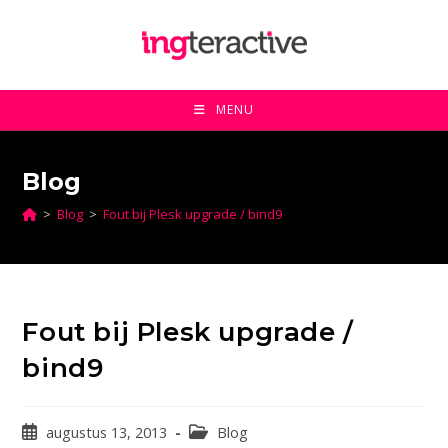
Ga
naar
inhoud
MENU
Blog
>
Blog
>
Fout bij Plesk upgrade / bind9
Fout bij Plesk upgrade /
bind9
Bericht
Berichtcategorie:
augustus 13, 2013
Blog