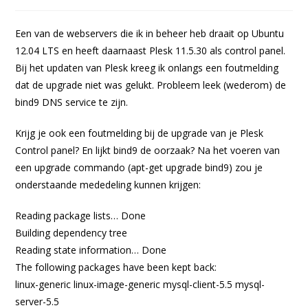
gepubliceerd
op:
Een van de webservers die ik in beheer heb draait op Ubuntu
12.04 LTS en heeft daarnaast Plesk 11.5.30 als control panel.
Bij het updaten van Plesk kreeg ik onlangs een foutmelding
dat de upgrade niet was gelukt. Probleem leek (wederom) de
bind9 DNS service te zijn.
Krijg je ook een foutmelding bij de upgrade van je Plesk
Control panel? En lijkt bind9 de oorzaak? Na het voeren van
een upgrade commando (apt-get upgrade bind9) zou je
onderstaande mededeling kunnen krijgen:
Reading package lists… Done
Building dependency tree
Reading state information… Done
The following packages have been kept back:
linux-generic linux-image-generic mysql-client-5.5 mysql-
server-5.5