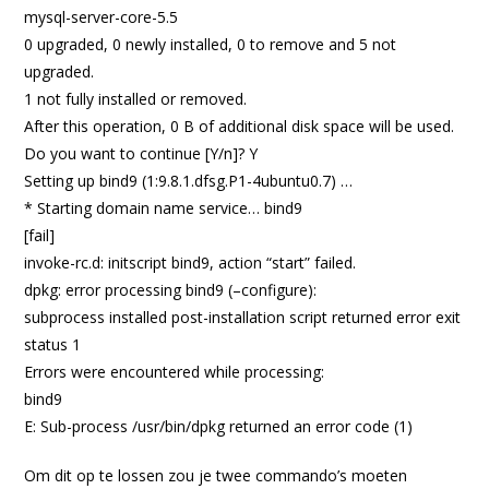
mysql-server-core-5.5
0 upgraded, 0 newly installed, 0 to remove and 5 not
upgraded.
1 not fully installed or removed.
After this operation, 0 B of additional disk space will be used.
Do you want to continue [Y/n]? Y
Setting up bind9 (1:9.8.1.dfsg.P1-4ubuntu0.7) …
* Starting domain name service… bind9
[fail]
invoke-rc.d: initscript bind9, action “start” failed.
dpkg: error processing bind9 (–configure):
subprocess installed post-installation script returned error exit
status 1
Errors were encountered while processing:
bind9
E: Sub-process /usr/bin/dpkg returned an error code (1)
Om dit op te lossen zou je twee commando’s moeten