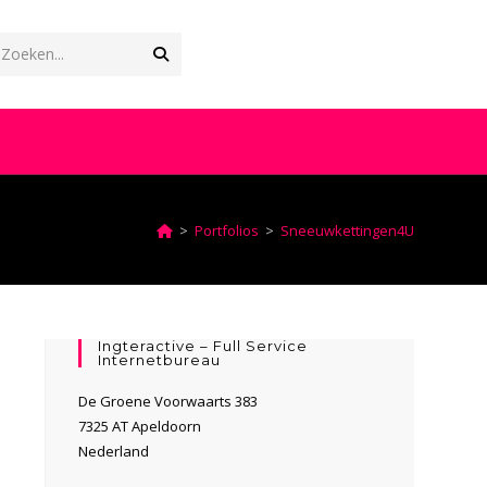
Verzend
Zoeken...
zoekopdracht
OGGLE
EBSITE
>
Portfolios
>
Sneeuwkettingen4U
OEKEN
Ingteractive – Full Service
Internetbureau
De Groene Voorwaarts 383
7325 AT Apeldoorn
Nederland