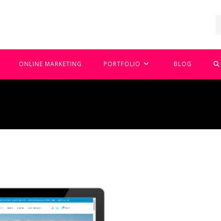
T
ONLINE MARKETING
PORTFOLIO
BLOG
W
Z