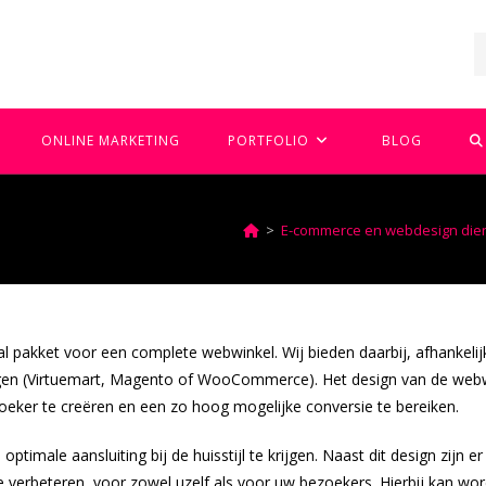
T
ONLINE MARKETING
PORTFOLIO
BLOG
W
>
E-commerce en webdesign die
Z
 pakket voor een complete webwinkel. Wij bieden daarbij, afhankeli
en (Virtuemart, Magento of WooCommerce). Het design van de webwi
oeker te creëren en een zo hoog mogelijke conversie te bereiken.
timale aansluiting bij de huisstijl te krijgen. Naast dit design zijn e
te verbeteren, voor zowel uzelf als voor uw bezoekers. Hierbij kan w