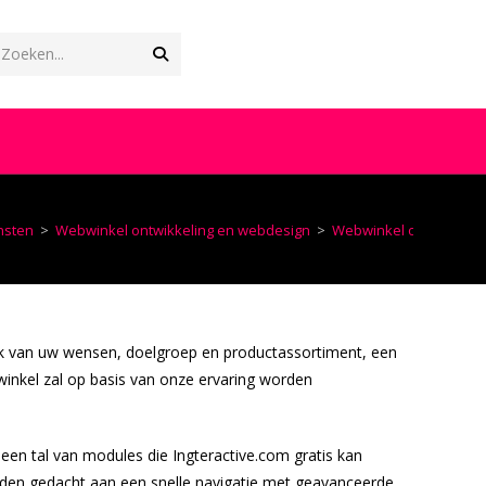
Verzend
Zoeken...
zoekopdracht
OGGLE
EBSITE
nsten
>
Webwinkel ontwikkeling en webdesign
>
Webwinkel ontwikkelin
OEKEN
jk van uw wensen, doelgroep en productassortiment, een
nkel zal op basis van onze ervaring worden
r een tal van modules die Ingteractive.com gratis kan
orden gedacht aan een snelle navigatie met geavanceerde