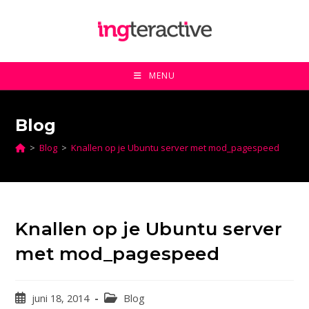
Ga
naar
inhoud
MENU
Blog
>
Blog
>
Knallen op je Ubuntu server met mod_pagespeed
Knallen op je Ubuntu server
met mod_pagespeed
Bericht
Berichtcategorie:
juni 18, 2014
Blog