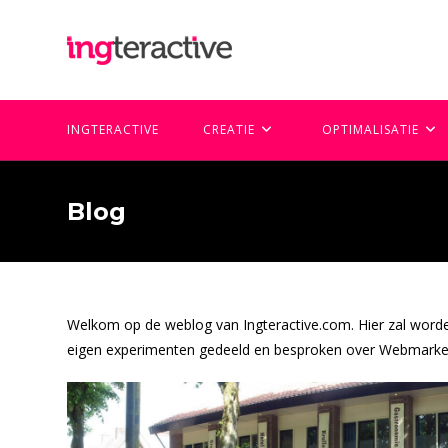
Ga
naar
inhoud
INGTERACTIVE
CREATIE
OPTIMALISATIE
Blog
Welkom op de weblog van Ingteractive.com. Hier zal word
eigen experimenten gedeeld en besproken over Webmarket