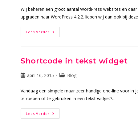
op:
Wij beheren een groot aantal WordPress websites en daar z
upgraden naar WordPress 4.2.2. liepen wij dan ook bij dez
Oplossing
Lees Verder
Timeout
Bij
WordPress
Database
Upgrade
4.2.1
Shortcode in tekst widget
En
4.2.2
Bericht
Berichtcategorie:
april 16, 2015
Blog
gepubliceerd
op:
Vandaag een simpele maar zeer handige one-line voor in j
te roepen of te gebruiken in een tekst widget?…
Shortcode
Lees Verder
In
Tekst
Widget