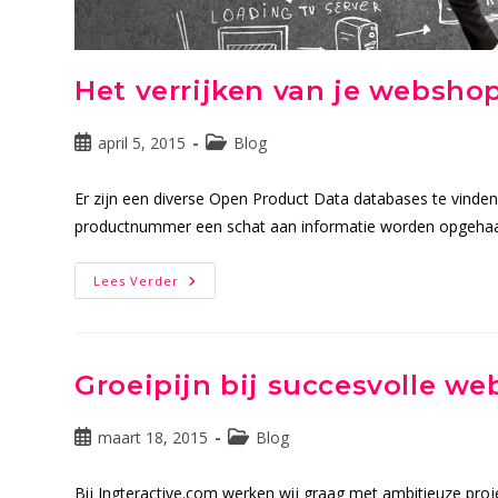
Het verrijken van je websh
Bericht
Berichtcategorie:
april 5, 2015
Blog
gepubliceerd
op:
Er zijn een diverse Open Product Data databases te vinde
productnummer een schat aan informatie worden opgehaa
Het
Lees Verder
Verrijken
Van
Je
Webshop
Met
Open
Groeipijn bij succesvolle we
Product
Data
Bericht
Berichtcategorie:
maart 18, 2015
Blog
gepubliceerd
op:
Bij Ingteractive.com werken wij graag met ambitieuze pro