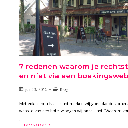
7 redenen waarom je rechtst
en niet via een boekingsweb
Bericht
Berichtcategorie:
juli 23, 2015
Blog
gepubliceerd
op:
Met enkele hotels als klant merken wij goed dat de zomerva
website van een hotel vroegen wij onze klant "Waarom zou 
7
Lees Verder