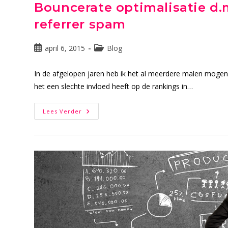
Bouncerate optimalisatie d.
referrer spam
Bericht
Berichtcategorie:
april 6, 2015
Blog
gepubliceerd
op:
In de afgelopen jaren heb ik het al meerdere malen mogen
het een slechte invloed heeft op de rankings in…
Bouncerate
Lees Verder
Optimalisatie
D.m.v.
Blokkeren
Google
Analytics
Referrer
Spam