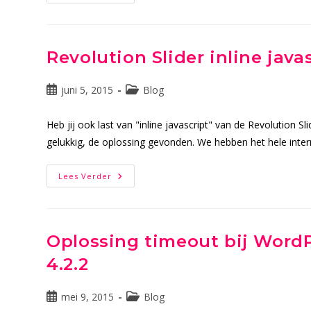
Redenen
Waarom
Je
Rechtstreeks
Bij
Een
Revolution Slider inline java
Hotel
Moet
Boeken
Bericht
En
Berichtcategorie:
juni 5, 2015
Blog
Niet
gepubliceerd
Via
op:
Een
Heb jij ook last van "inline javascript" van de Revolution 
Boekingswebsite
gelukkig, de oplossing gevonden. We hebben het hele inte
Revolution
Lees Verder
Slider
Inline
Javascript
In
Zoekresultaten
Oplossing timeout bij WordP
4.2.2
Bericht
Berichtcategorie:
mei 9, 2015
Blog
gepubliceerd