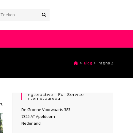
Verzend
Zoeken...
zoekopdracht
OGGLE
EBSITE
>
Blog
>
Pagina 2
OEKEN
Ingteractive – Full Service
n
Internetbureau
n.
De Groene Voorwaarts 383
7325 AT Apeldoorn
Nederland