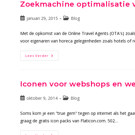
Update
Zoekmachine optimalisatie v
Naar
Woocommerce
Versie
Bericht
2.3.4
Berichtcategorie:
januari 29, 2015
Blog
gepubliceerd
op:
Met de opkomst van de Online Travel Agents (OTA's) zoals
voor eigenaren van horeca gelegenheden zoals hotels of r
Zoekmachine
Lees Verder
Optimalisatie
Voor
Hotels
En
Restaurants
Iconen voor webshops en we
Bericht
Berichtcategorie:
oktober 9, 2014
Blog
gepubliceerd
op:
Soms kom je een "true gem" tegen op internet als het gaat
graag de gratis icon packs van Flaticon.com. 502…