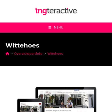
Ga
naar
inhoud
MENU
Wittehoes
>
Overzicht portfolio
>
Wittehoes