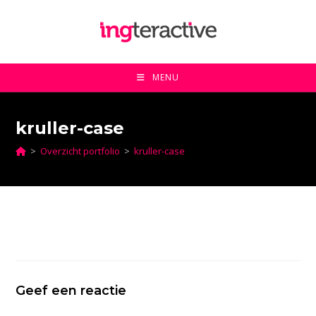
Ga
naar
inhoud
MENU
kruller-case
>
Overzicht portfolio
>
kruller-case
Geef een reactie