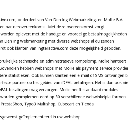
tive.com, onderdeel van Van Den Ing Webmarketing, en Mollie B.V.
 een partnerovereenkomst. Met deze overeenkomst zorgt
 worden oplevert met de handige en voordelige betaalmogelijkheden
 Van Den Ing Webmarketing met diverse webshops al duizenden
wordt ook klanten van Ingteractive.com deze mogelijkheid geboden.
ebruikelijke technische en administratieve rompslomp. Mollie hanteert
. Bovendien hebben webshops met Mollie als payment service provide
ere statistieken. Ook kunnen klanten een e-mail of SMS ontvangen bi
rfecte partner op het gebied van iDEAL betalingen. Het is dan ook nie
DEAL betalingen mag verzorgen. Mollie heeft standaard modules
worden geïmplementeerd op 30 verschillende webwinkelplatformen
restaShop, Typo3 Multishop, Cubecart en Tienda.
desgewenst geïmplementeerd in uw webshop.