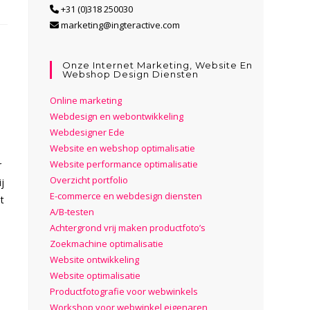
+31 (0)318 250030
marketing@ingteractive.com
Onze Internet Marketing, Website En
Webshop Design Diensten
Online marketing
Webdesign en webontwikkeling
Webdesigner Ede
Website en webshop optimalisatie
Website performance optimalisatie
r
Overzicht portfolio
j
E-commerce en webdesign diensten
t
A/B-testen
Achtergrond vrij maken productfoto’s
Zoekmachine optimalisatie
Website ontwikkeling
Website optimalisatie
Productfotografie voor webwinkels
Workshop voor webwinkel eigenaren