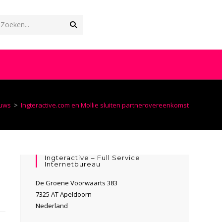
Verzend
Zoeken...
zoekopdracht
OGGLE
EBSITE
uws
>
Ingteractive.com en Mollie sluiten partnerovereenkomst
OEKEN
Ingteractive – Full Service
Internetbureau
De Groene Voorwaarts 383
7325 AT Apeldoorn
Nederland