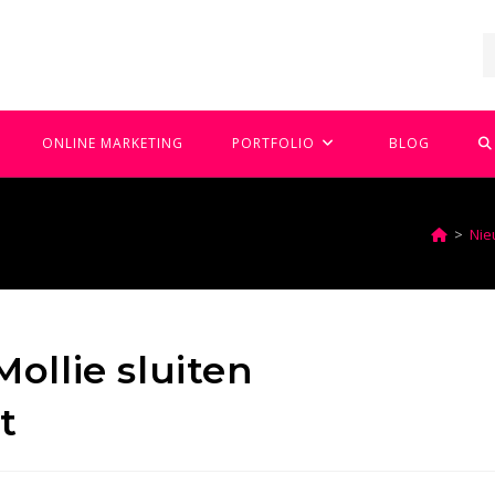
T
ONLINE MARKETING
PORTFOLIO
BLOG
W
>
Nie
Z
ollie sluiten
t