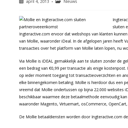
Bericht
Berichtcategorie:
april 4, 2013
Nieuws
gepubliceerd
op:
Ingterac
sluiten
Ingteractive.com ervoor dat webshops van klanten kunnen
van Mollie, waaronder iDeal. In de afgelopen jaren heeft
transacties over het platform van Mollie laten lopen, nu 
Via Mollie is iDEAL gemakkelijk aan te sluiten zonder de g
een bedrag van €0,99 per transactie als enige kostenpost
op ieder moment toegang tot transactieoverzichten en and
elke binnengekomen betaling. Mollie is hierdoor dus een pe
vreemd dat Mollie ondertussen op bijna 22.000 websites i
beschikbaar waarmee deze betaalmethode eenvoudig kan 
waaronder Magento, Virtuemart, osCommerce, OpenCart, P
De Mollie betaaldiensten worden door Ingteractive.com 