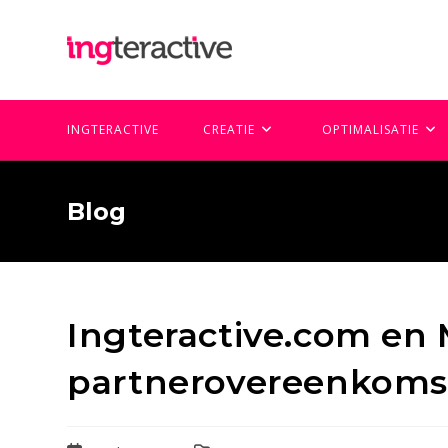
Ga
naar
inhoud
INGTERACTIVE
CREATIE
OPTIMALISATIE
Blog
Ingteractive.com en M
partnerovereenkoms