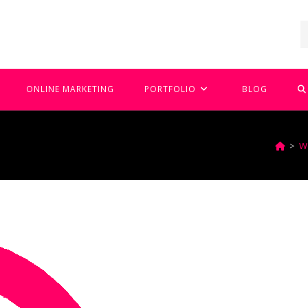
T
ONLINE MARKETING
PORTFOLIO
BLOG
W
>
We
Z