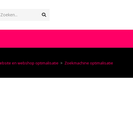
Verzend
Zoeken...
zoekopdracht
OGGLE
EBSITE
bsite en webshop optimalisatie
>
Zoekmachine optimalisatie
OEKEN